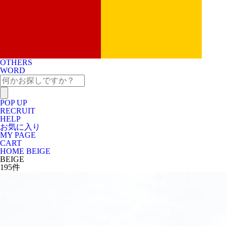
OTHERS
WORD
POP UP
RECRUIT
HELP
お気に入り
MY PAGE
CART
HOME
BEIGE
BEIGE
195
件