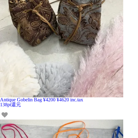
Antique Gobelin Bag
¥4200
¥4620 inc.tax
138pt還元