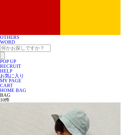
OTHERS
WORD
POP UP
RECRUIT
HELP
お気に入り
MY PAGE
CART
HOME
BAG
BAG
10
件