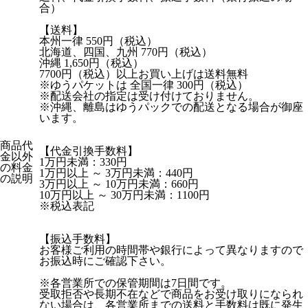
合）
【送料】
本州一律 550円（税込）
北海道、四国、九州 770円（税込）
沖縄 1,650円（税込）
7700円（税込）以上お買い上げは送料無料
※ゆうパケットは 全国一律 300円（税込）
※配送会社の指定は受け付けておりません。
※沖縄、離島はゆうパックでの配送となる場合が御座
います。
商品代
【代金引換手数料】
金以外
1万円未満：330円
の料金
1万円以上 ～ 3万円未満：440円
の説明
3万円以上 ～ 10万円未満：660円
10万円以上 ～ 30万円未満：1100円
※税込表記
【振込手数料】
お客様ご利用の時間帯や銀行によって異なりますので
お振込時にご確認下さい。
※各営業所での保管期間は7日間です。
受取拒否や長期不在などで商品をお受け取りになられ
ない場合は、各営業所までの送料と手数料は既に発生