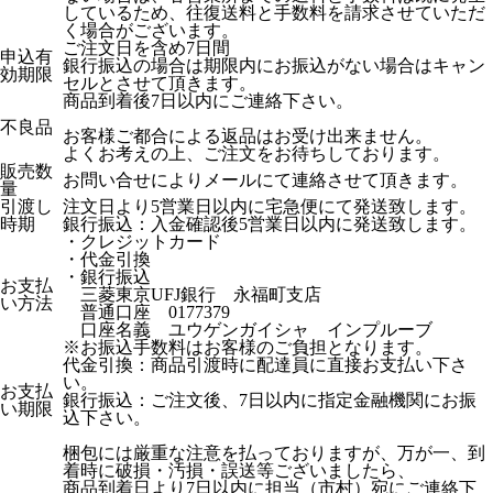
しているため、往復送料と手数料を請求させていただ
く場合がございます。
ご注文日を含め7日間
申込有
銀行振込の場合は期限内にお振込がない場合はキャン
効期限
セルとさせて頂きます。
商品到着後7日以内にご連絡下さい。
不良品
お客様ご都合による返品はお受け出来ません。
よくお考えの上、ご注文をお待ちしております。
販売数
お問い合せによりメールにて連絡させて頂きます。
量
引渡し
注文日より5営業日以内に宅急便にて発送致します。
時期
銀行振込：入金確認後5営業日以内に発送致します。
・クレジットカード
・代金引換
・銀行振込
お支払
三菱東京UFJ銀行 永福町支店
い方法
普通口座 0177379
口座名義 ユウゲンガイシャ インプルーブ
※お振込手数料はお客様のご負担となります。
代金引換：商品引渡時に配達員に直接お支払い下さ
い。
お支払
銀行振込：ご注文後、7日以内に指定金融機関にお振
い期限
込下さい。
梱包には厳重な注意を払っておりますが、万が一、到
着時に破損・汚損・誤送等ございましたら、
商品到着日より7日以内に担当（市村）宛にご連絡下