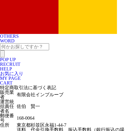
OTHERS
WORD
POP UP
RECRUIT
HELP
お気に入り
MY PAGE
CART
特定商取引法に基づく表記
販売業
有限会社インプルーブ
者
運営統
括責任
佐伯 賢一
者名
郵便番
168-0064
号
住所
東京都杉並区永福1-44-7
送料、代金引換手数料、振込手数料（銀行振込の場